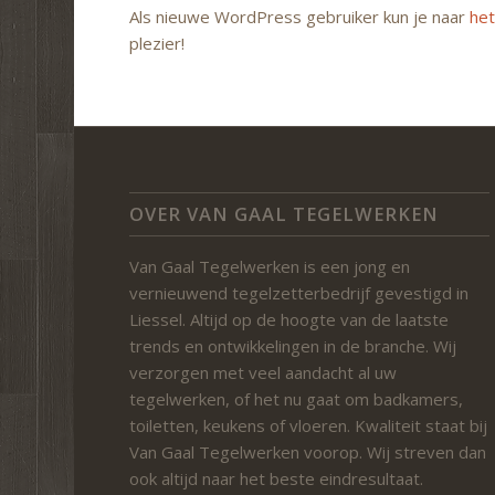
Als nieuwe WordPress gebruiker kun je naar
he
plezier!
OVER VAN GAAL TEGELWERKEN
Van Gaal Tegelwerken is een jong en
vernieuwend tegelzetterbedrijf gevestigd in
Liessel. Altijd op de hoogte van de laatste
trends en ontwikkelingen in de branche. Wij
verzorgen met veel aandacht al uw
tegelwerken, of het nu gaat om badkamers,
toiletten, keukens of vloeren. Kwaliteit staat bij
Van Gaal Tegelwerken voorop. Wij streven dan
ook altijd naar het beste eindresultaat.