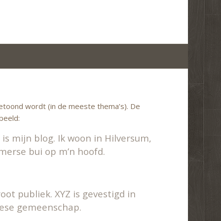
 getoond wordt (in de meeste thema’s). De
beeld:
is mijn blog. Ik woon in Hilversum,
omerse bui op m’n hoofd.
oot publiek. XYZ is gevestigd in
riese gemeenschap.