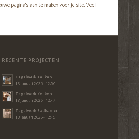
we pagina’s aan te maken voor je site. Veel
RECENTE PROJECTEN
Tegelwerk Keuken
13 januari 2026 - 12:50
Tegelwerk Keuken
13 januari 2026 - 12:47
Tegelwerk Badkamer
13 januari 2026 - 12:45