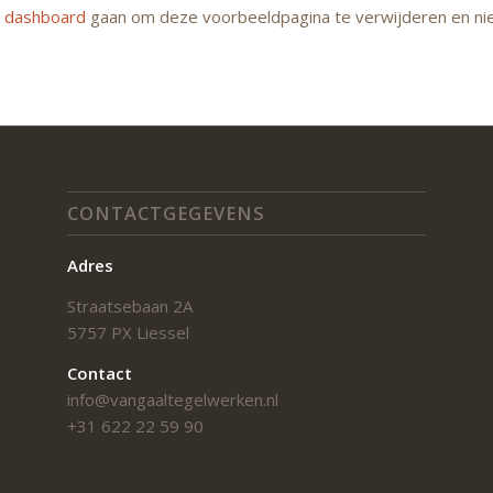
t dashboard
gaan om deze voorbeeldpagina te verwijderen en nieu
CONTACTGEGEVENS
Adres
Straatsebaan 2A
5757 PX Liessel
Contact
info@vangaaltegelwerken.nl
+31 622 22 59 90