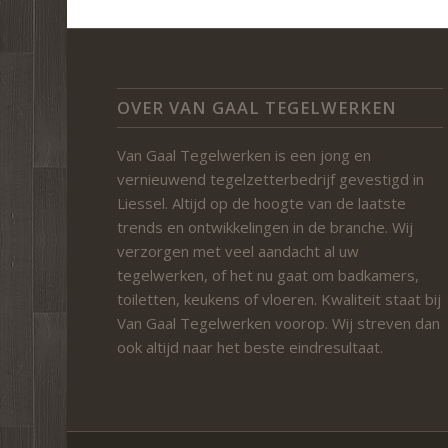
OVER VAN GAAL TEGELWERKEN
Van Gaal Tegelwerken is een jong en
vernieuwend tegelzetterbedrijf gevestigd in
Liessel. Altijd op de hoogte van de laatste
trends en ontwikkelingen in de branche. Wij
verzorgen met veel aandacht al uw
tegelwerken, of het nu gaat om badkamers,
toiletten, keukens of vloeren. Kwaliteit staat bij
Van Gaal Tegelwerken voorop. Wij streven dan
ook altijd naar het beste eindresultaat.