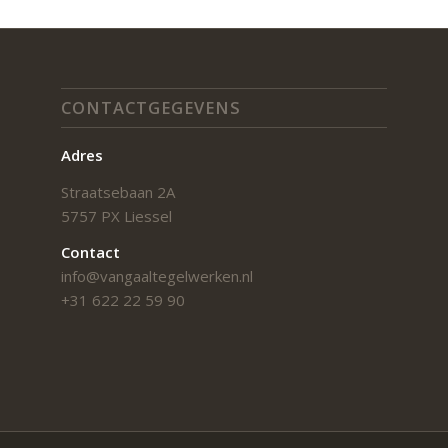
CONTACTGEGEVENS
Adres
Straatsebaan 2A
5757 PX Liessel
Contact
info@vangaaltegelwerken.nl
+31 622 22 59 90